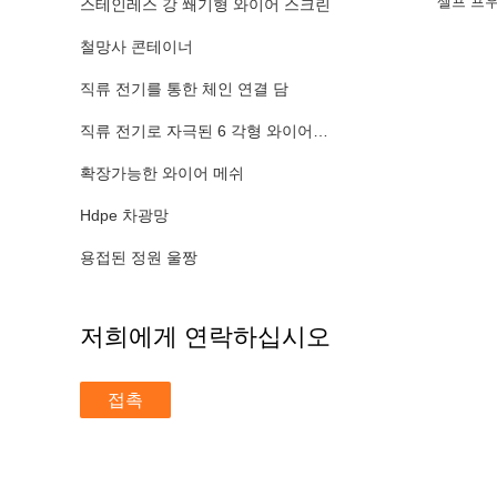
셀프 프우
스테인레스 강 쐐기형 와이어 스크린
철망사 콘테이너
직류 전기를 통한 체인 연결 담
직류 전기로 자극된 6 각형 와이어 메쉬
확장가능한 와이어 메쉬
Hdpe 차광망
용접된 정원 울짱
저희에게 연락하십시오
접촉