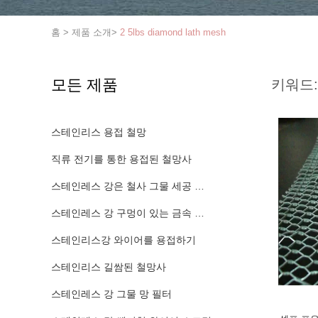
홈
>
제품 소개
>
2 5lbs diamond lath mesh
모든 제품
키워드:
스테인리스 용접 철망
직류 전기를 통한 용접된 철망사
스테인레스 강은 철사 그물 세공 패널을 용접했습니다
스테인레스 강 구멍이 있는 금속 시트
스테인리스강 와이어를 용접하기
스테인리스 길쌈된 철망사
스테인레스 강 그물 망 필터