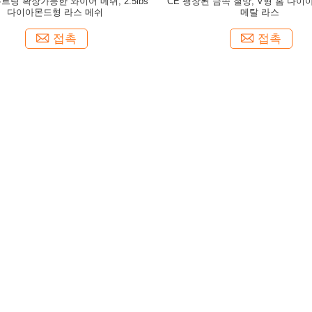
르링 확장가능한 와이어 메쉬, 2.5lbs
CE 팽창된 금속 철망, V형 홈 다이
다이아몬드형 라스 메쉬
메탈 라스
접촉
접촉